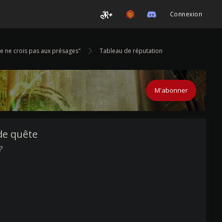
Connexion
Je ne crois pas aux présages"
Tableau de réputation
M'abonner
de quête
?